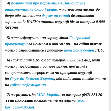
4)
повідомити про порушення в
Національне
антикорупційне бюро України
– направити листа до
бюро або заповнити
форму на сайті
; безкоштовна
гаряча лінія НАБУ з питань корупції діє за номером 0 800
503 200.
5) зателефонувати на гарячу лінію
Генеральної
прокуратури
за номером 0 800 507 001, на сайті також
можна ознайомитись з роботою
телефонів довіри
ГПУ.
6) гаряча лінія СБУ діє за номером 0 800 501 482, куди
можна повідомити про порушення, пов’язані з
сепаратизмом, тероризмом чи про факт корупції
до
Служби Безпеки України
, або надіслати повідомлення
на
callcenter@ssu.gov.ua
.
7) звернутись до
МВС України
за номером (097) 223 20
33 чи надіслати повідомлення на адресу:
stop-
korupcia@ukr.net
.