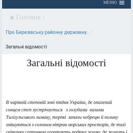
МЕНЮ
/
Про Березівську районну державну...
/
Загальні відомості
Загальні відомості
В чарівній степовій зоні півдня України, де опалений
сонцем степ зустрічається з голубими валами
Тилігульського лиману, терпкі запахи чебрецю й полину
змішуються з солоним вітром морських просторів, де тихі
світанки серпанком огортають родючу землю, де живуть і