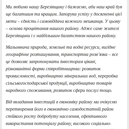
Ми любимо нашу Березівщину і бажаємо, аби наш край був
ще багатшим та кращим. Запорука успіху у досягненні цієї
мети – єдність і самовіддача кожного мешканця. У цьому
– основа процвітання нашого району. Адже саме жителі
Березівщини і є найбільшим багатством нашого району.
Мальовнича природа, земельні та водні ресурси, вигідне
географічне розташування, транспортна розв’язка – все
це дозволяє запропонувати інвесторам цікаві,
різноманітні форми співробітництва: розвиток
промисловості, виробництво мінеральних вод, переробка
сільськогосподарської продукції, виробництво товарів
народного споживання, розвиток сфери послуг тощо.
Від вкладання інвестицій в економіку району ми очікуємо
перетворення його в економічно самодостатній район
стійкого росту добробуту населення, ефективного
використання потенціалу району, високого соціально-