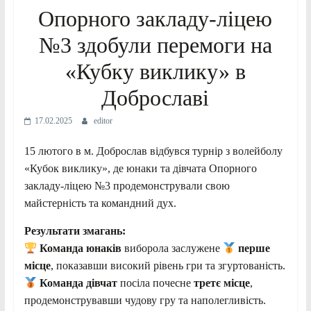
Опорного закладу-ліцею
№3 здобули перемоги на
«Кубку виклику» в
Доброславі
17.02.2025
editor
15 лютого в м. Доброслав відбувся турнір з волейболу
«Кубок виклику», де юнаки та дівчата Опорного
закладу-ліцею №3 продемонстрували свою
майстерність та командний дух.
Результати змагань:
Команда юнаків
виборола заслужене
перше
місце
, показавши високий рівень гри та згуртованість.
Команда дівчат
посіла почесне
третє місце
,
продемонструвавши чудову гру та наполегливість.