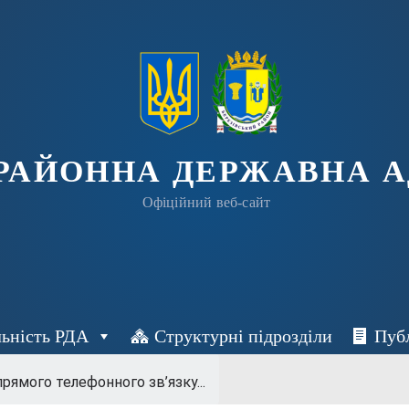
 РАЙОННА ДЕРЖАВНА А
Офіційний веб-сайт
льність РДА
Структурні підрозділи
Пуб
рямого телефонного зв’язку...