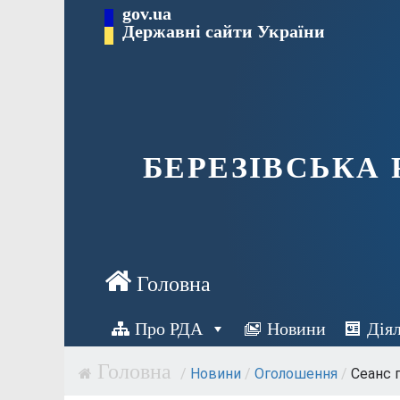
Перейти
gov.ua
Державні сайти України
до
вмісту
БЕРЕЗІВСЬКА
Про РДА
Новини
Дія
/
Новини
/
Оголошення
/
Сеанс п