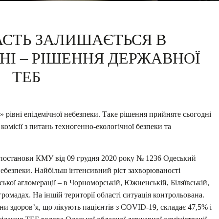
АСТЬ ЗАЛИШАЄТЬСЯ В
НІ – РІШЕННЯ ДЕРЖАВНОЇ
ТЕБ
 рівні епідемічної небезпеки. Таке рішення прийняте сьогодні
комісії з питань техногенно-екологічної безпеки та
 постанови КМУ від 09 грудня 2020 року № 1236 Одеський
небезпеки. Найбільш інтенсивний ріст захворюваності
деської агломерації – в Чорноморській, Южненській, Біляївській,
ромадах. На іншій території області ситуація контрольована.
ни здоров’я, що лікують пацієнтів з COVID-19, складає 47,5% і