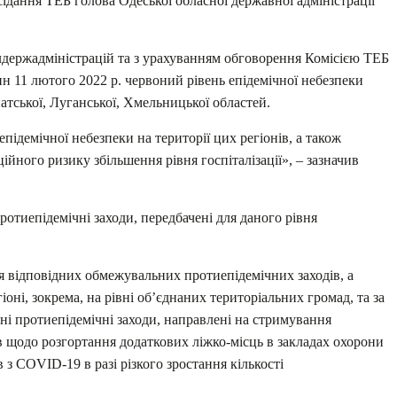
ідання ТЕБ голова Одеської обласної державної адміністрації
лдержадміністрацій та з урахуванням обговорення Комісією ТЕБ
н 11 лютого 2022 р. червоний рівень епідемічної небезпеки
тської, Луганської, Хмельницької областей.
підемічної небезпеки на території цих регіонів, а також
йного ризику збільшення рівня госпіталізації», – зазначив
отиепідемічні заходи, передбачені для даного рівня
 відповідних обмежувальних протиепідемічних заходів, а
іоні, зокрема, на рівні об’єднаних територіальних громад, та за
ні протиепідемічні заходи, направлені на стримування
 щодо розгортання додаткових ліжко-місць в закладах охорони
в з COVID-19 в разі різкого зростання кількості