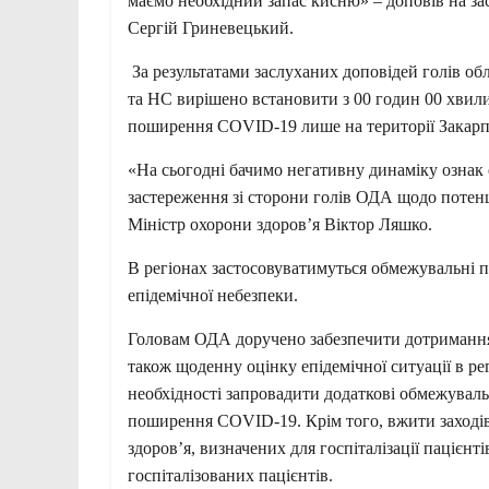
маємо необхідний запас кисню» – доповів на зас
Сергій Гриневецький.
За результатами заслуханих доповідей голів об
та НС вирішено встановити з 00 годин 00 хвили
поширення COVID-19 лише на території Закарпа
«На сьогодні бачимо негативну динаміку ознак е
застереження зі сторони голів ОДА щодо потенці
Міністр охорони здоров’я Віктор Ляшко.
В регіонах застосовуватимуться обмежувальні пр
епідемічної небезпеки.
Головам ОДА доручено забезпечити дотримання
також щоденну оцінку епідемічної ситуації в рег
необхідності запровадити додаткові обмежуваль
поширення COVID-19. Крім того, вжити заходів
здоров’я, визначених для госпіталізації пацієнті
госпіталізованих пацієнтів.