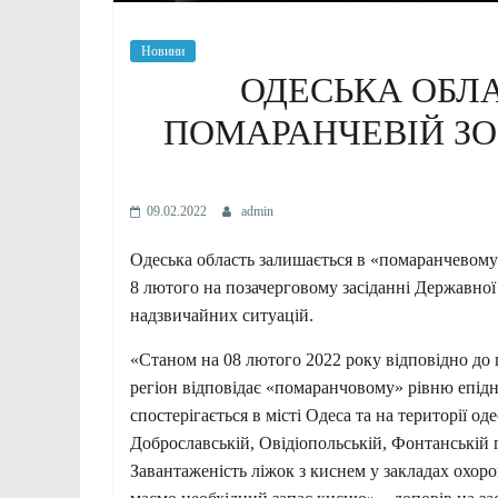
Новини
ОДЕСЬКА ОБЛ
ПОМАРАНЧЕВІЙ ЗО
09.02.2022
admin
Одеська область залишається в «помаранчевому»
8 лютого на позачерговому засіданні Державної 
надзвичайних ситуацій.
«Станом на 08 лютого 2022 року відповідно до
регіон відповідає «помаранчовому» рівню епід
спостерігається в місті Одеса та на території о
Доброславській, Овідіопольській, Фонтанській г
Завантаженість ліжок з киснем у закладах охоро