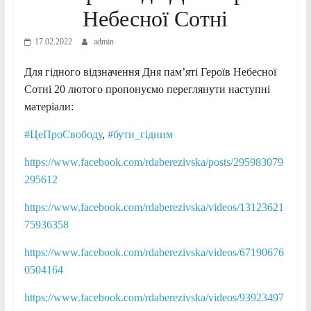
Небесної Сотні
17.02.2022
admin
Для гідного відзначення Дня пам’яті Героїв Небесної
Сотні 20 лютого пропонуємо переглянути наступні
матеріали:
#ЦеПроСвободу
,
#бути_гідним
https://www.facebook.com/rdaberezivska/posts/295983079
295612
https://www.facebook.com/rdaberezivska/videos/13123621
75936358
https://www.facebook.com/rdaberezivska/videos/67190676
0504164
https://www.facebook.com/rdaberezivska/videos/93923497